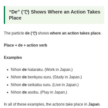
“De” (で) Shows Where an Action Takes
Place
The particle
de (で)
shows
where an action takes place
.
Place + de + action verb
Examples
Nihon
de
hataraku. (Work in Japan.)
Nihon
de
benkyou suru. (Study in Japan.)
Nihon
de
seikatsu suru. (Live in Japan.)
Nihon
de
asobu. (Play in Japan.)
In all of these examples, the actions take place in
Japan
.