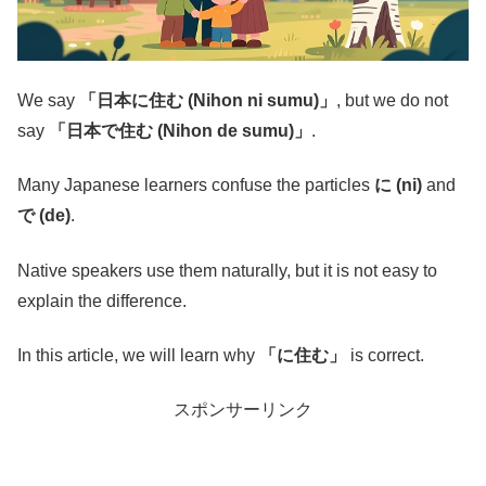
We say
「日本に住む (Nihon ni sumu)」
, but we do not
say
「日本で住む (Nihon de sumu)」
.
Many Japanese learners confuse the particles
に (ni)
and
で (de)
.
Native speakers use them naturally, but it is not easy to
explain the difference.
In this article, we will learn why
「に住む」
is correct.
スポンサーリンク