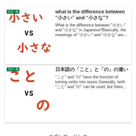
what is the difference between
言語一般
“小さい” and “小さな”?
What is the difference between "小さい"
and "小さな" in Japanese?Basically, the
meanings of "小さい" and "小さな" are
almost the sam...
日本語の「こと」と「の」の違い
言語一般
"こと" and "の" have the function of
turning verbs into nouns.Generally, both
"こと" and "の" can be used, but there
are cases...