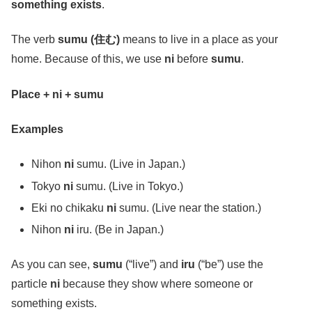
something exists
.
The verb
sumu (住む)
means to live in a place as your
home. Because of this, we use
ni
before
sumu
.
Place + ni + sumu
Examples
Nihon
ni
sumu. (Live in Japan.)
Tokyo
ni
sumu. (Live in Tokyo.)
Eki no chikaku
ni
sumu. (Live near the station.)
Nihon
ni
iru. (Be in Japan.)
As you can see,
sumu
(“live”) and
iru
(“be”) use the
particle
ni
because they show where someone or
something exists.