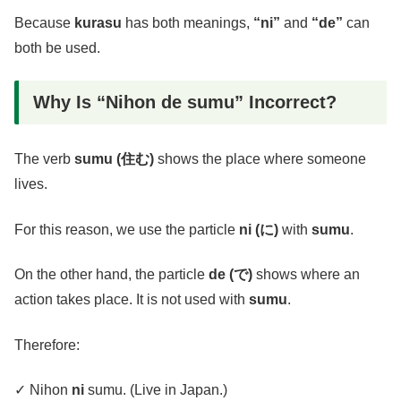
Because
kurasu
has both meanings,
“ni”
and
“de”
can
both be used.
Why Is “Nihon de sumu” Incorrect?
The verb
sumu (住む)
shows the place where someone
lives.
For this reason, we use the particle
ni (に)
with
sumu
.
On the other hand, the particle
de (で)
shows where an
action takes place. It is not used with
sumu
.
Therefore:
✓ Nihon
ni
sumu. (Live in Japan.)