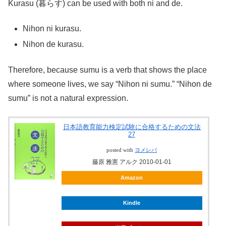
Kurasu (暮らす) can be used with both ni and de.
Nihon ni kurasu.
Nihon de kurasu.
Therefore, because sumu is a verb that shows the place
where someone lives, we say “Nihon ni sumu.” “Nihon de
sumu” is not a natural expression.
日本語教育能力検定試験に合格するための文法
27
posted with
ヨメレバ
藤原 雅憲 アルク 2010-01-01
Amazon
Kindle