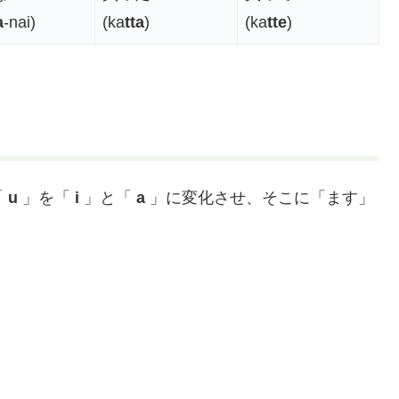
a
-nai)
(ka
tta
)
(ka
tte
)
「
u
」を「
i
」と「
a
」に変化させ、そこに「ます」