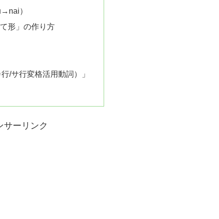
→nai）
「て形」の作り方
カ行/サ行変格活用動詞）」
ンサーリンク