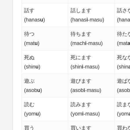
話す
話します
話さ
(hanas
u
)
(hanas
i
-masu)
(han
待つ
待ちます
待た
(mat
u
)
(mach
i
-masu)
(mat
死ぬ
死にます
死な
(shin
u
)
(shin
i
-masu)
(shin
遊ぶ
遊びます
遊ば
(asob
u
)
(asob
i
-masu)
(asob
読む
読みます
読ま
(yom
u
)
(yom
i
-masu)
(yom
買う
買います
買わ