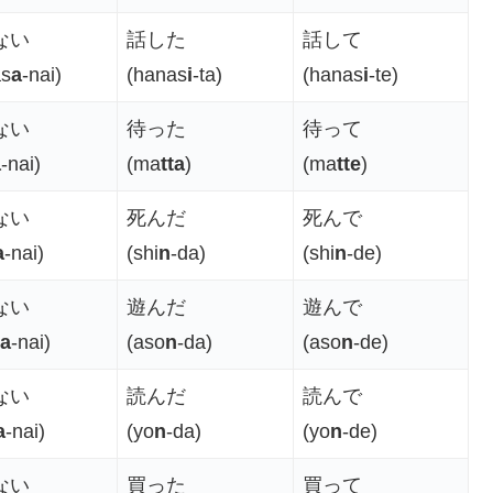
ない
話した
話して
as
a
-nai)
(hanas
i
-ta)
(hanas
i
-te)
ない
待った
待って
a
-nai)
(ma
tta
)
(ma
tte
)
ない
死んだ
死んで
a
-nai)
(shi
n
-da)
(shi
n
-de)
ない
遊んだ
遊んで
a
-nai)
(aso
n
-da)
(aso
n
-de)
ない
読んだ
読んで
a
-nai)
(yo
n
-da)
(yo
n
-de)
ない
買った
買って