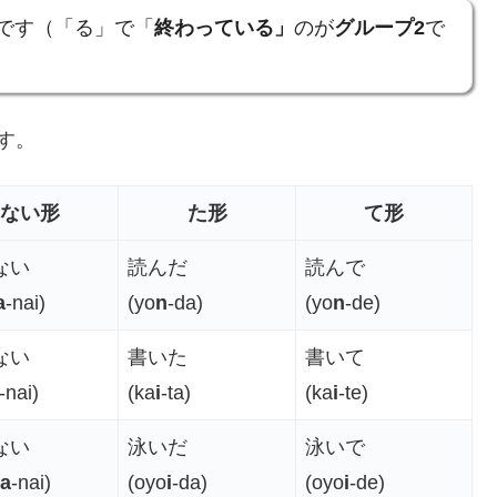
です（「る」で「
終わっている」
のが
グループ2
で
す。
ない形
た形
て形
ない
読んだ
読んで
a
-nai)
(yo
n
-da)
(yo
n
-de)
ない
書いた
書いて
-nai)
(ka
i
-ta)
(ka
i
-te)
ない
泳いだ
泳いで
a
-nai)
(oyo
i
-da)
(oyo
i
-de)