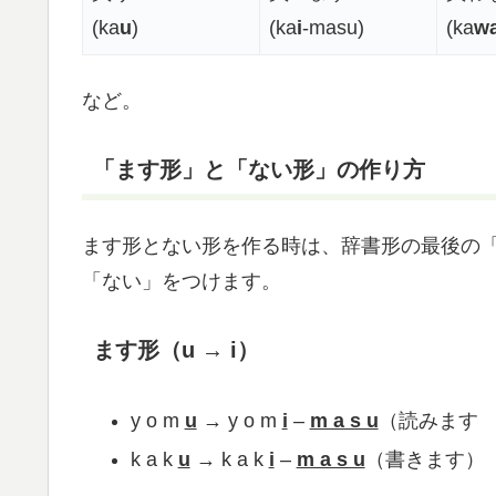
(ka
u
)
(ka
i
-masu)
(ka
w
など。
「ます形」と「ない形」の作り方
ます形とない形を作る時は、辞書形の最後の
「ない」をつけます。
ます形（u → i）
y o m
u
→ y o m
i
–
m a s u
（読みます
k a k
u
→ k a k
i
–
m a s u
（書きます）