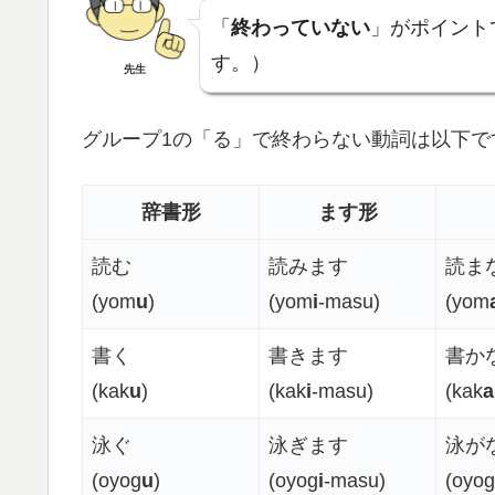
「
終わっていない
」がポイント
す。）
先生
グループ1の「る」で終わらない動詞は以下で
辞書形
ます形
読む
読みます
読ま
(yom
u
)
(yom
i
-masu)
(yom
書く
書きます
書か
(kak
u
)
(kak
i
-masu)
(kak
a
泳ぐ
泳ぎます
泳が
(oyog
u
)
(oyog
i
-masu)
(oyog