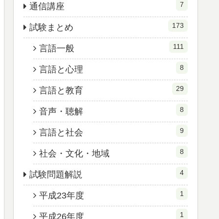
7
通信講座
173
試験まとめ
111
言語一般
8
言語と心理
29
言語と教育
8
音声・聴解
9
言語と社会
8
社会・文化・地域
4
試験問題解説
1
平成23年度
1
平成26年度