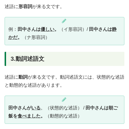
述語に
形容詞
が来る文です。
例：
田中さんは
優しい
。
（イ形容詞）/
田中さんは
静
かだ
。
（ナ形容詞）
3.動詞述語文
述語に
動詞
が来る文です。動詞述語文には、状態的な述語
と動態的な述語があります。
田中さんが
いる
。（状態的な述語） /
田中さんは朝ご
飯を
食べました
。
（動態的な述語）