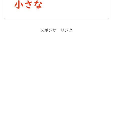
か？基本的に、「小さい」も「小さな」
も意味はだいたい同じです。しかし、細
かい部分で違いがあります。...
スポンサーリンク