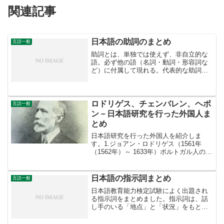
関連記事
日本語の助詞のまとめ
言語一般
助詞とは、単独では使えず、非自立的な
語。必ず他の語（名詞・動詞・形容詞な
ど）に付属して現れる。代表的な助詞
は、「が」「を」「に」「の」「と」な
ど。助詞の分類1.「格助詞」格助詞は、
主に名詞について、その名詞と他の語
（他の名詞、あるいは、動詞...
ロドリゲス、チェンバレン、ヘボ
言語一般
ン－日本語研究を行った外国人ま
とめ
日本語研究を行った外国人を紹介しま
す。1.ジョアン・ロドリゲス（1561年
（1562年）～ 1633年）ポルトガル人の宣
教師です。1577年に来日し、卓抜な日本
語力により通訳として活躍し、秀吉や家
康の知遇も受けました。著書として、
日本語の指示詞まとめ
言語一般
『日本大文...
日本語教育能力検定試験によく出題され
る指示詞をまとめました。指示詞は、話
し手のいる「地点」と「状況」をもとに
してものを指し示す機能を持つ語です。
特に、「こ、そ、あ」の使い分けがポイ