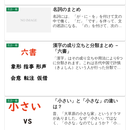
ントです。具体的に言うと、「これ」
「それ」「あれ」ですね。「...
名詞のまとめ
言語一般
名詞には、 「が・に・を」を付けて文の
中で働く。 「だ」「です」を伴って、文
の述語になる。 「の」を付けて、次の名
詞につながる。などの機能があります。
「実質名詞」と「形式名詞」名詞には
「実質名詞」と「形式名詞」がありま
す。形式名詞は、それ自...
漢字の成り立ちと分類まとめ －
言語一般
「六書」
「漢字」はその成り立ちや用法により6つ
に分類されます。これは古代中国で許慎
（きょしん）という人が行った分類で
す。「六書（りくしょ）」と呼ばれま
す。最近の試験にも出ていたので、簡単
にまとめました。1.「象形（しょうけ
い）文字」「もとの形」を絵...
「小さい」と「小さな」の違い
言語一般
は？
昔、「大草原の小さな家」というドラマ
がありました。なぜ「小さい」ではな
く、「小さな」なのでしょうか？「小さ
い」と「小さな」はどう違うのでしょう