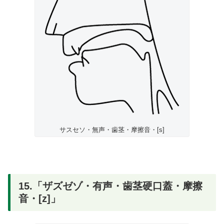
サスセソ・無声・歯茎・摩擦音・[s]
15.「ザズゼゾ・有声・歯茎硬口蓋・摩擦
音・[z]」