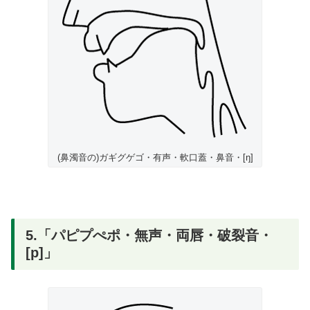
(鼻濁音の)ガギグゲゴ・有声・軟口蓋・鼻音・[ŋ]
5.「パピプぺポ・無声・両唇・破裂音・
[p]」