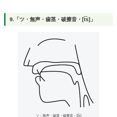
9.「ツ・無声・歯茎・破擦音・[t͡s]」
ツ・無声・歯茎・破擦音・[t͡s]