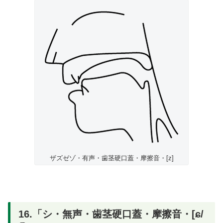
ザズゼゾ・有声・歯茎硬口蓋・摩擦音・[z]
16.「シ・無声・歯茎硬口蓋・摩擦音・[ɕ/