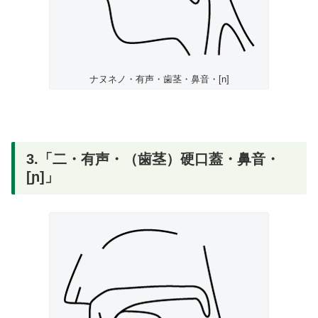
ナヌネノ・有声・歯茎・鼻音・[n]
3.「二・有声・（歯茎）硬口蓋・鼻音・
[ɲ]」