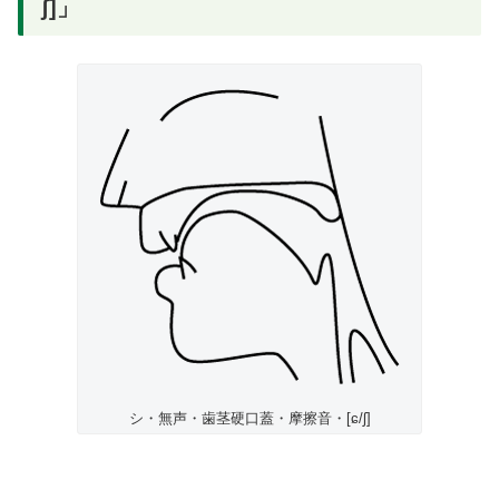
ʃ]」
シ・無声・歯茎硬口蓋・摩擦音・[ɕ/ʃ]