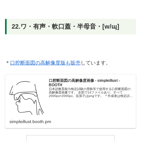
22.ワ・有声・軟口蓋・半母音・[w/ɰ]
＊
口腔断面図の高解像度版も販売
しています。
口腔断面図の高解像度画像 - simpleillust -
BOOTH
日本語教育能力検定試験の受験等で使用する口腔断面図の
高解像度画像です。 全部で14ファイルあり、すべて
2000px×2000px、拡張子はpngです。 ＊作成者は検定試験
に合格済みです。 ファイル一覧 k__g_.png _p__b_.pn...
simpleillust.booth.pm