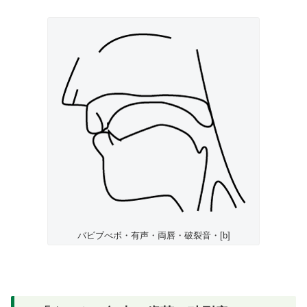
バビブべボ・有声・両唇・破裂音・[b]