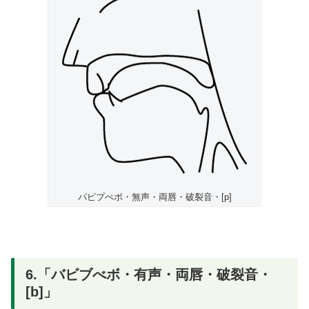
パピプぺポ・無声・両唇・破裂音・[p]
6.「バビブべボ・有声・両唇・破裂音・
[b]」