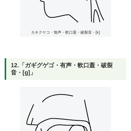
カキクケコ・無声・軟口蓋・破裂音・[k]
12.「ガギグゲゴ・有声・軟口蓋・破裂
音・[g]」