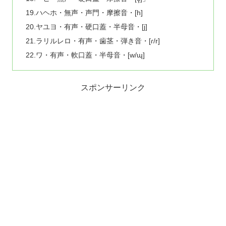
19.ハヘホ・無声・声門・摩擦音・[h]
20.ヤユヨ・有声・硬口蓋・半母音・[j]
21.ラリルレロ・有声・歯茎・弾き音・[ɾ/r]
22.ワ・有声・軟口蓋・半母音・[w/ɰ]
スポンサーリンク