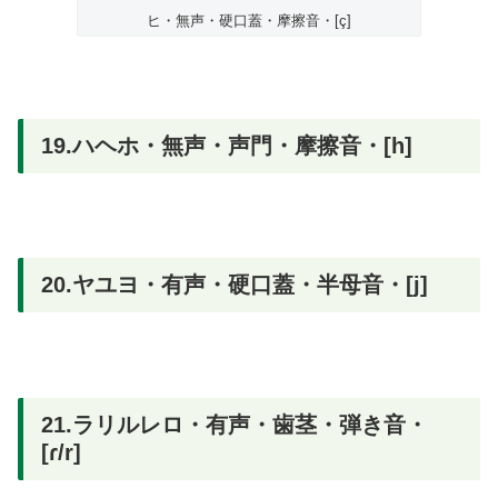
ヒ・無声・硬口蓋・摩擦音・[ç]
19.ハヘホ・無声・声門・摩擦音・[h]
20.ヤユヨ・有声・硬口蓋・半母音・[j]
21.ラリルレロ・有声・歯茎・弾き音・
[ɾ/r]