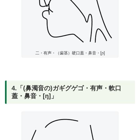
二・有声・（歯茎）硬口蓋・鼻音・[ɲ]
4.「(鼻濁音の)ガギグゲゴ・有声・軟口
蓋・鼻音・[ŋ]」