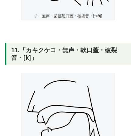
チ・無声・歯茎硬口蓋・破擦音・[t͡ɕ/t͡ʃ]
11.「カキクケコ・無声・軟口蓋・破裂
音・[k]」