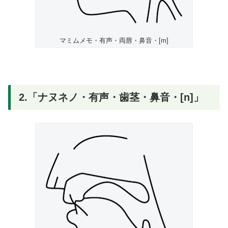
マミムメモ・有声・両唇・鼻音・[m]
2.「ナヌネノ・有声・歯茎・鼻音・[n]」