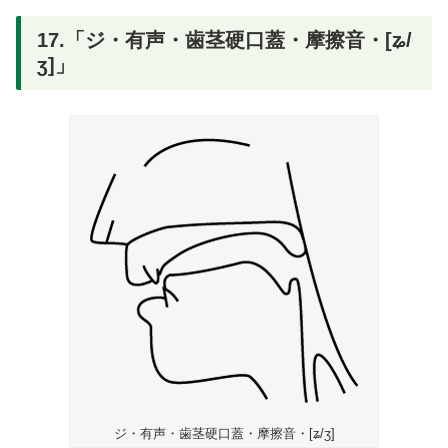
17.「ジ・有声・歯茎硬口蓋・摩擦音・[ʑ/
ʒ]」
ジ・有声・歯茎硬口蓋・摩擦音・[ʑ/ʒ]