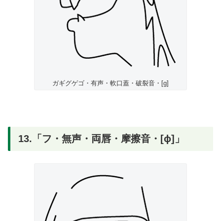
ガギグゲゴ・有声・軟口蓋・破裂音・[g]
13.「フ・無声・両唇・摩擦音・[ɸ]」