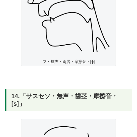
フ・無声・両唇・摩擦音・[ɸ]
14.「サスセソ・無声・歯茎・摩擦音・
[s]」