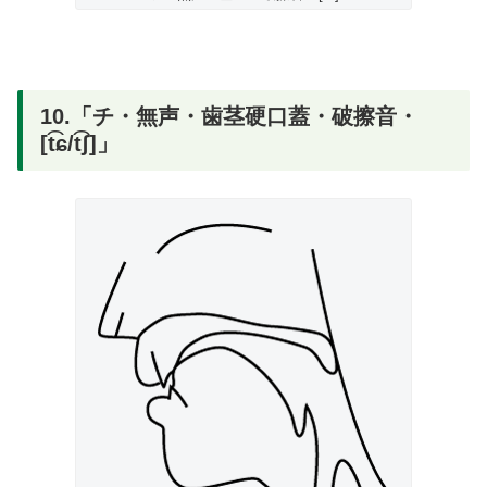
10.「チ・無声・歯茎硬口蓋・破擦音・
[t͡ɕ/t͡ʃ]」