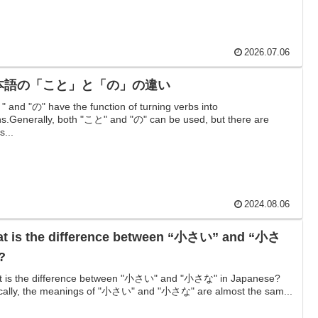
2026.07.06
本語の「こと」と「の」の違い
 and "の" have the function of turning verbs into
s.Generally, both "こと" and "の" can be used, but there are
s...
2024.08.06
t is the difference between “小さい” and “小さ
?
 is the difference between "小さい" and "小さな" in Japanese?
cally, the meanings of "小さい" and "小さな" are almost the sam...