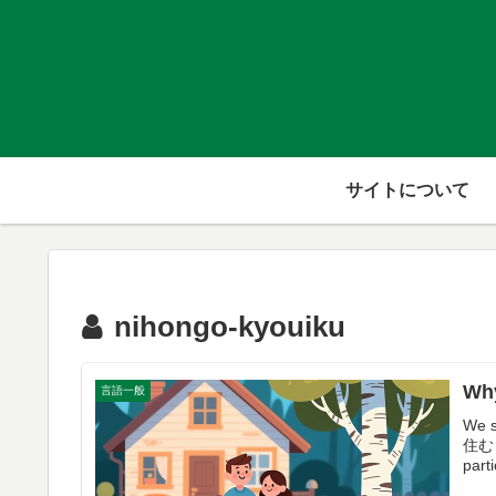
サイトについて
nihongo-kyouiku
Why
言語一般
We 
住む (
part