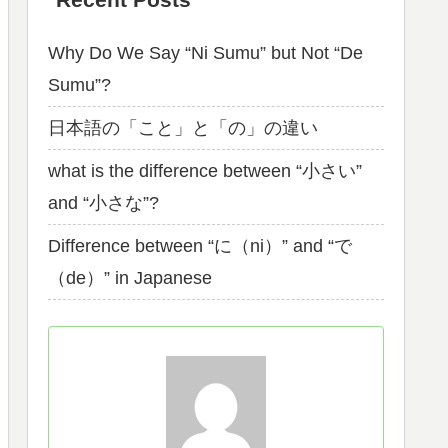
Why Do We Say “Ni Sumu” but Not “De
Sumu”?
日本語の「こと」と「の」の違い
what is the difference between “小さい”
and “小さな”?
Difference between “に（ni）” and “で
（de）” in Japanese