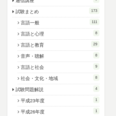
通信講座
173
試験まとめ
111
言語一般
8
言語と心理
29
言語と教育
8
音声・聴解
9
言語と社会
8
社会・文化・地域
4
試験問題解説
1
平成23年度
1
平成26年度