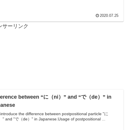
2020.07.25
ンサーリンク
nce between “に（ni）” and “で（de）” in
panese
ll introduce the difference between postpositional particle "に
" and "で（de）" in Japanese.Usage of postpositional ...