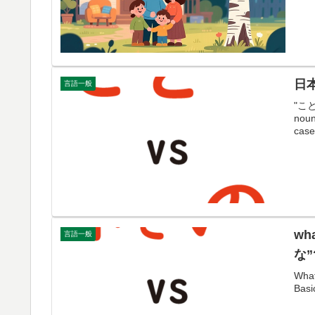
日
言語一般
"こと"
noun
case
wha
言語一般
な”
What
Basi