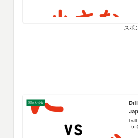
スポ
Differe
言語と社会
Ja
I wi
（ni）