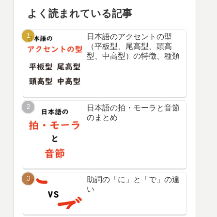
勉強方法や、試験の内容などを
書いています。
大学院で教育学を勉強した後、
数年間外国で日本語教師を経験
しました。今回、もう一度勉強
し直したいと思っています。
主な資格：教育学修士、中高教
員免許、TOEIC905点、HSK6級
よく読まれている記事
日本語のアクセントの型
（平板型、尾高型、頭高
型、中高型）の特徴、種類