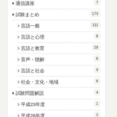
異文化シュミレーション
（バーンガ、バファバフ
ァ、エコトノス、アルバト
ロス）まとめ
助詞の「に」と「へ」の違
い
カテゴリー
7
通信講座
173
試験まとめ
111
言語一般
8
言語と心理