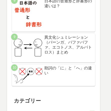
まとめ(口腔図つき）
日本語の自動詞と他動詞ま
とめ
日本語の動詞の3グループ
は？
日本語の普通形と辞書形の
違いは？