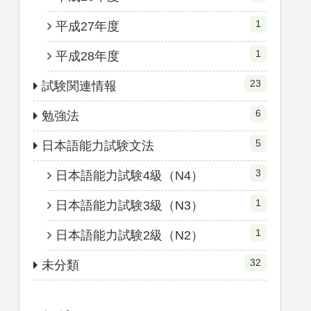
29
言語と教育
8
音声・聴解
9
言語と社会
8
社会・文化・地域
4
試験問題解説
1
平成23年度
1
平成26年度
1
平成27年度
1
平成28年度
23
試験関連情報