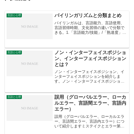
バイリンガリズムと分類まとめ
言語と心理
バイリンガルは、言語能力、言語使用、
言語習得時期、文化習得の違いで分類で
きる。1.「言語能力/技能」/「熟達度」
「言語能力/技能」バイリンガルの能力/技
能は、それぞれ以下の分類で分けられ
る。1.「受容技能」2.「産出技能」3.「話
し言葉によ...
ノン・インターフェイスポジショ
言語と心理
ン、インターフェイスポジション
とは？
ノン・インターフェイスポジション、イ
ンターフェイスポジションを紹介しま
す。ノン・インターフェイスポジション
とは？明示的知識と暗示的知識は関係が
ないという考え方です。明示的知識は、
規則を客観的に説明できる知識です。一
誤用（グローバルエラー、ローカ
言語と心理
方、暗示的知識は、説明でき...
ルエラー、言語間エラー、言語内
エラー）
誤用（グローバルエラー、ローカルエラ
ー、言語間エラー、言語内エラー）につ
いて紹介しますミステイクとエラー第二
言語の学習者の誤用には、ミステイク