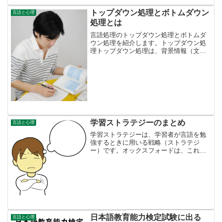
（間違い）とエラー（誤り）がありま
す。ミステイクは学習者の体調不良や不
トップダウン処理とボトムダウン
言語と心理
注意などが原因の誤用で、エラ...
処理とは
言語処理のトップダウン処理とボトムダ
ウン処理を紹介します。トップダウン処
理トップダウン処理は、背景情報（文章
のタイトルや挿絵、会話の状況など）か
ら、聞いたり読んだりする文章の意味を
予測・推測します。そして、その予測を
基に検証を行い、正しいか...
学習ストラテジーのまとめ
言語と心理
学習ストラテジーは、学習者が言語を勉
強するときに用いる戦略（ストラテジ
ー）です。オックスフォードは、これを
「直接ストラテジー」と「間接ストラテ
ジー」に分けました。試験にもよく出題
されます。また、自分が勉強するときに
も役に立つ内容です。「直接...
日本語教育能力検定試験に出る
言語と心理