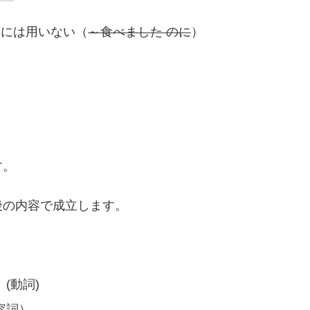
形には用いない（
～食べました のに
）
す。
後の内容で成立します。
(動詞)
容詞）