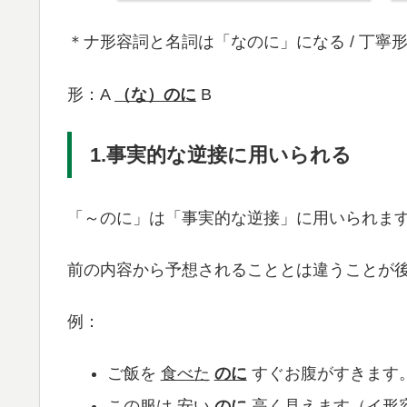
＊ナ形容詞と名詞は「なのに」になる / 丁寧
形：A
（な）のに
B
1.事実的な逆接に用いられる
「～のに」は「事実的な逆接」に用いられま
前の内容から予想されることとは違うことが
例：
ご飯を
食べた
のに
すぐお腹がすきます。
この服は
安い
のに
高く見えます（イ形