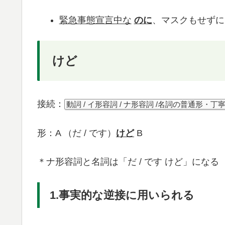
緊急事態宣言中な
のに
、マスクもせずに
けど
接続：
動詞 / イ形容詞 / ナ形容詞 /名詞の普通形・丁
形：A （だ / です）
けど
B
＊ナ形容詞と名詞は「だ / です けど」になる
1.事実的な逆接に用いられる