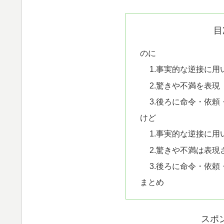
目
のに
1.事実的な逆接に用
2.驚きや不満を表現
3.後ろに命令・依
けど
1.事実的な逆接に用
2.驚きや不満は表現
3.後ろに命令・依
まとめ
スポ