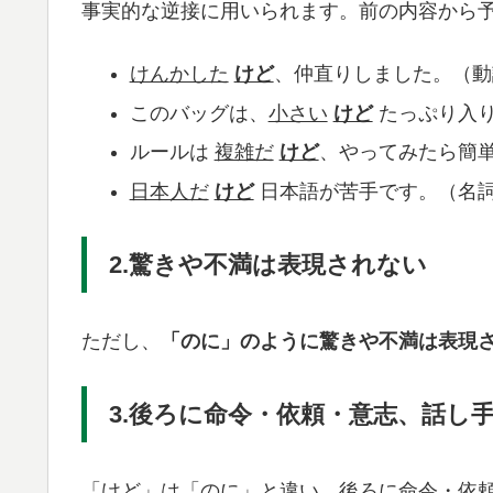
事実的な逆接に用いられます。前の内容から
けんかした
けど
、仲直りしました。（動
このバッグは、
小さい
けど
たっぷり入
ルールは
複雑だ
けど
、やってみたら簡
日本人だ
けど
日本語が苦手です。（名
2.驚きや不満は表現されない
ただし、
「のに」のように驚きや不満は表現
3.後ろに命令・依頼・意志、話し
「けど」は「のに」と違い、後ろに命令・依