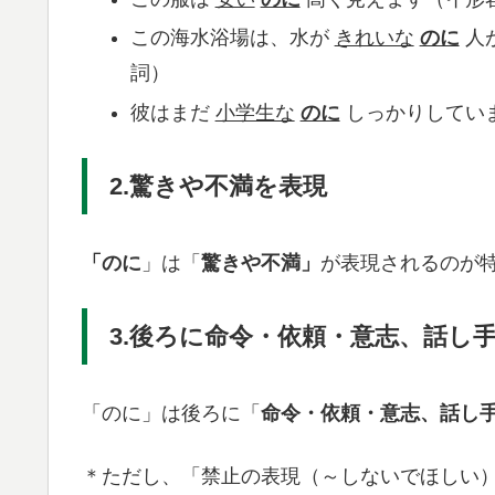
この海水浴場は、水が
きれいな
のに
人
詞）
彼はまだ
小学生な
のに
しっかりしてい
2.驚きや不満を表現
「のに
」は「
驚きや不満」
が表現されるのが
3.後ろに命令・依頼・意志、話し
「のに」は後ろに「
命令・依頼・意志、話し
＊ただし、「禁止の表現（～しないでほしい