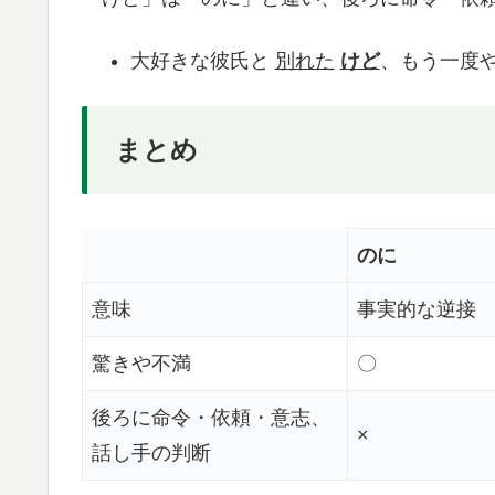
大好きな彼氏と
別れた
けど
、もう一度
まとめ
のに
意味
事実的な逆接
驚きや不満
〇
後ろに命令・依頼・意志、
×
話し手の判断