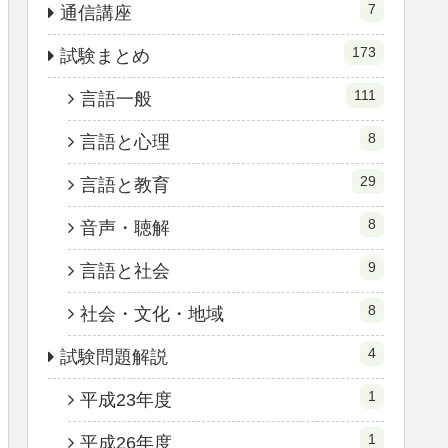
7
通信講座
173
試験まとめ
111
言語一般
8
言語と心理
29
言語と教育
8
音声・聴解
9
言語と社会
8
社会・文化・地域
4
試験問題解説
1
平成23年度
1
平成26年度