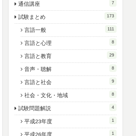
7
通信講座
173
試験まとめ
111
言語一般
8
言語と心理
29
言語と教育
8
音声・聴解
9
言語と社会
8
社会・文化・地域
4
試験問題解説
1
平成23年度
1
平成26年度