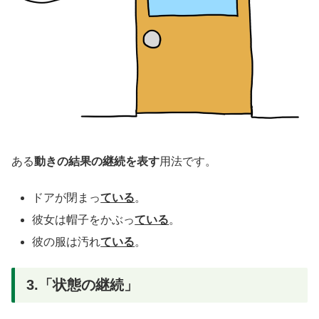
ある
動きの結果の継続を表す
用法です。
ドアが閉まっ
ている
。
彼女は帽子をかぶっ
ている
。
彼の服は汚れ
ている
。
3.「状態の継続」