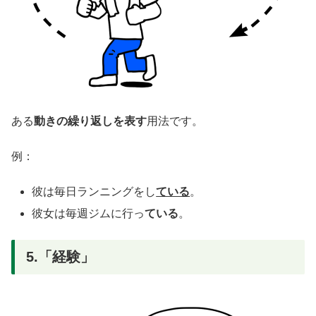
ある
動きの繰り返しを表す
用法です。
例：
彼は毎日ランニングをし
ている
。
彼女は毎週ジムに行っ
ている
。
5.「経験」