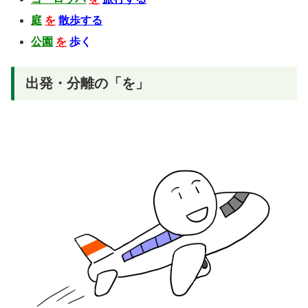
庭
を
散歩する
公園
を
歩く
出発・分離の「を」