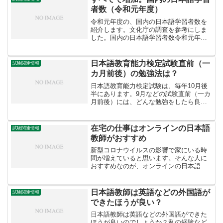
者数（令和元年度）
令和元年度の、国内の日本語学習者数を
紹介します。文化庁の調査を参考にしま
した。国内の日本語学習者数令和元年度
の国内の日本語学習者数は27万7857人
で、前年度（25万9711人）よりも増加し
ました。 令和元年度＝27万7857人 平成
日本語教育能力検定試験直前（一
試験関連情報
30年...
カ月前後）の勉強法は？
日本語教育能力検定試験は、毎年10月後
半にあります。9月などの試験直前（一カ
月前後）には、どんな勉強をしたら良い
でしょうか？そこで、私が試験の直前に
していたことを少し紹介します。4年分以
上の過去問を最低3回以上解く日本語教育
在宅の仕事はオンラインの日本語
試験関連情報
能力検定試験では...
教師がおすすめ
新型コロナウイルスの影響で家にいる時
間が増えていると思います。そんな人に
おすすめなのが、オンラインの日本語教
師です。パソコンさえあれば家で仕事が
できるので、不要不急の外出の自粛が求
められている今の状況でぴったりの仕事
日本語教師は英語などの外国語が
試験関連情報
だと思います。そこで、オ...
できたほうが良い？
日本語教師は英語などの外国語ができた
ほうが良いのでしょうか？私の経験など