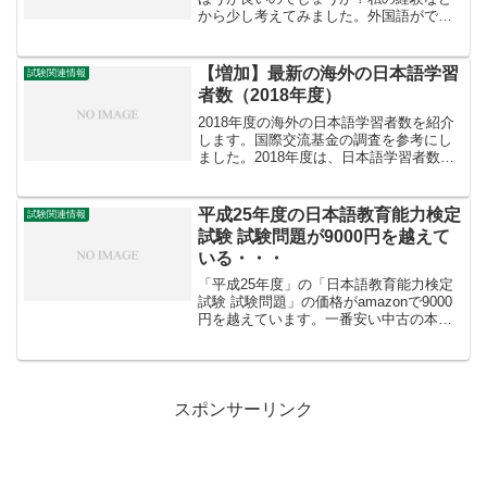
から少し考えてみました。外国語ができ
なくても日本語教師はできる結論から言
うと、外国語ができなくても日本語教師
はできます。実際、日本語教師の求人を
【増加】最新の海外の日本語学習
試験関連情報
見ると、外国語能力が必要...
者数（2018年度）
2018年度の海外の日本語学習者数を紹介
します。国際交流基金の調査を参考にし
ました。2018年度は、日本語学習者数、
日本語教師数、日本教育実施国・地域の
すべてが増加しています。海外の日本語
学習者数は増加2018年度の海外の日本語
平成25年度の日本語教育能力検定
試験関連情報
学習者数は3...
試験 試験問題が9000円を越えて
いる・・・
「平成25年度」の「日本語教育能力検定
試験 試験問題」の価格がamazonで9000
円を越えています。一番安い中古の本で
9,504円からのようです・・・（2017年10
月9日現在）。試験が近いからでしょう
か。1冊の本に9000円以上のお金を...
スポンサーリンク