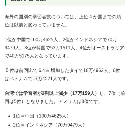
海外の国別の学習者数については、上位 4 か国までの順
位は以前と変わっていません。
1位が中国で100万4625人、2位がインドネシアで70万
9479人、3位が
韓国で53万1511人、4位がオーストラリア
で40万5175人となって
います。
5 位は前回比で 6.4％ 増加したタイで
18万4962人、6位
は
ベトナムで17万4521人です。
台湾では学習者
が2割以上減少（17万159人）
し、7位（前
回は5位）となりました。アメリカは8位です。
1位＝
中国（100万4625人）
2位＝
インドネシア（70万9479人）