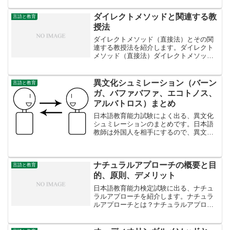
ます。ちょうど1人で机に向かって勉強す
るというような、個人的な学習観とは正
ダイレクトメソッドと関連する教
言語と教育
反対です。正統的周辺参加...
授法
ダイレクトメソッド（直接法）とその関
連する教授法を紹介します。ダイレクト
メソッド（直接法）ダイレクトメソッド
は、20世紀初め、ヨーロッパで外国語教
育における公認された教授法です。特徴
は「音声を重視する」「語彙や文法は文
異文化シュミレーション（バーン
言語と教育
脈の中で帰納的に理解す...
ガ、バファバファ、エコトノス、
アルバトロス）まとめ
日本語教育能力試験によく出る、異文化
シュミレーションのまとめです。日本語
教師は外国人を相手にするので、異文化
コミュニケーションが重要です。実際に
経験する機会はないかもしれませんが、
知識として知っておくといいかもしれま
ナチュラルアプローチの概要と目
せん。1.「バーンガ（b...
言語と教育
的、原則、デメリット
日本語教育能力検定試験に出る、ナチュ
ラルアプローチを紹介します。ナチュラ
ルアプローチとは？ナチュラルアプロー
チは、1970年代後半から1980年代初頭に
スティーヴン・クラッシェン とトレイシ
ー・テレルによって開発された言語教育