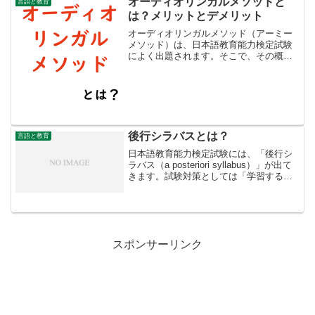
オーディオリンガルメソッドと
言語と教育
の方法です。教...
は？メリットとデメリット
オーディオリンガルメソッド（アーミー
メソッド）は、日本語教育能力検定試験
によく出題されます。そこで、その概要
や教え方などを紹介します。＊海外で
は、オーディオリンガルメソッドはアー
ミー・メソッドとイコールの扱いをされ
ることが多いようです。「オ...
後行シラバスとは？
言語と教育
日本語教育能力検定試験には、「後行シ
ラバス（a posteriori syllabus）」が出て
きます。試験対策としては「学習する人
の要望を基に毎回の授業の内容を決め、
授業が終わった後に全体が見えてくるも
の」と覚えておけば良いですが、他の
特...
スポンサーリンク