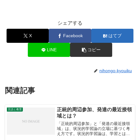
シェアする
X
Facebook
はてブ
LINE
コピー
nihongo-kyouiku
関連記事
正統的周辺参加、発達の最近接領
言語と教育
域とは？
「正統的周辺参加」と「発達の最近接領
域」は、状況的学習論の立場に基づく考
え方です。状況的学習論は、学習とは
様々な社会的活動に関わることだと考え