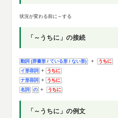
状況が変わる前に～する
「～うちに」の接続
+
動詞 (辞書形 / ている形 / ない形)
うちに
+
イ形容詞
うちに
+
ナ形容詞
うちに
+
名詞
の
うちに
「～うちに」の例文