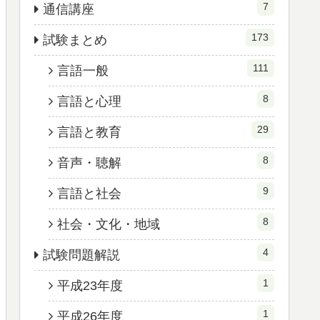
7
通信講座
173
試験まとめ
111
言語一般
8
言語と心理
29
言語と教育
8
音声・聴解
9
言語と社会
8
社会・文化・地域
4
試験問題解説
1
平成23年度
1
平成26年度