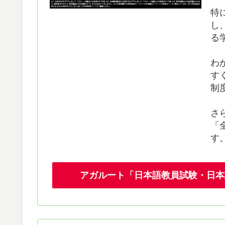
特
し
る
わ
す
制
さ
「
す
アガルート「日本語教員試験・日本