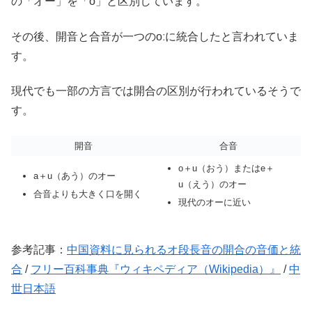
の「オー」を「ô」と区別しています。
その後、開音と合音が一つの
o
ː
に統合した
と言われていま
す。
現代でも一部の方言では開合の区別が行われているそうで
す。
開音
合音
o＋u（おう）またはe＋
a＋u（あう）のオー
u（えう）のオー
合音よりも大きく口を開く
現代のオーに近い
参考記事：
中国資料に見られるオ段長音の開合の音価と統
合
/
フリー百科事典『ウィキペディア（Wikipedia）』
/
中
世日本語