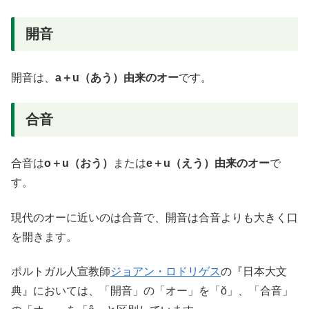
開音
開音は、
a＋u（あう）由来のオー
です。
合音
合音は
o＋u（おう）
または
e＋u（えう）由来のオー
で
す。
現代のオーに近いのは合音で、開音は合音よりも大きく口
を開きます。
ポルトガル人宣教師
ジョアン・ロドリゲス
の『日本大文
典』においては、「開音」の「オー」を「ŏ」、「合音」