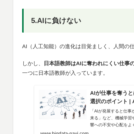
5.AIに負けない
AI（人工知能）の進化は目覚ましく、人間の仕
しかし、
日本語教師はAIに奪われにくい仕事
一つに日本語教師が入っています。
AIが仕事を奪う
選択のポイント | A
「AIが発展すると仕事
来る」など、機械学習
響への不安や心配をよ
これまでの仕事...
www.bigdata-navi.com