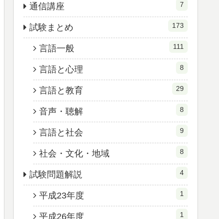
7
通信講座
173
試験まとめ
111
言語一般
8
言語と心理
29
言語と教育
8
音声・聴解
9
言語と社会
8
社会・文化・地域
4
試験問題解説
1
平成23年度
1
平成26年度