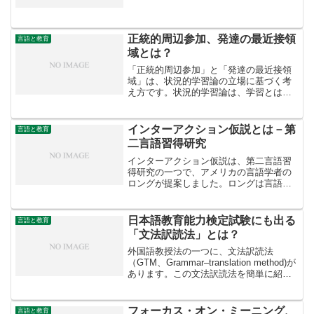
味のあるタスクを行います。具体的なタ
スクの例として、「医者の診察」や
「（仕事などの）面接」、「カスタマー
サービスへの問い合わせ」など...
正統的周辺参加、発達の最近接領
言語と教育
域とは？
「正統的周辺参加」と「発達の最近接領
域」は、状況的学習論の立場に基づく考
え方です。状況的学習論は、学習とは
様々な社会的活動に関わることだと考え
ます。ちょうど1人で机に向かって勉強す
るというような、個人的な学習観とは正
インターアクション仮説とは－第
言語と教育
反対です。正統的周辺参加...
二言語習得研究
インターアクション仮説は、第二言語習
得研究の一つで、アメリカの言語学者の
ロングが提案しました。ロングは言語習
得にとって、話者と対話者の意味交渉に
よるインターアクション（やりとり）が
重要だと考えました。インターアクショ
日本語教育能力検定試験にも出る
言語と教育
ン仮説とはインターアクシ...
「文法訳読法」とは？
外国語教授法の一つに、文法訳読法
（GTM、Grammar–translation method)が
あります。この文法訳読法を簡単に紹介
します。文法訳読法の概要文法訳読法
は、ギリシャ語とラテン語を教える古典
的な（伝統的）方法から派生した外国
フォーカス・オン・ミーニング、
言語と教育