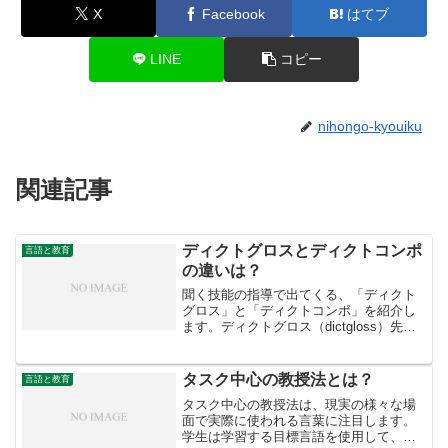
X
Facebook
はてブ
LINE
コピー
nihongo-kyouiku
関連記事
ディクトグロスとディクトコンポ
言語と教育
の違いは？
聞く技能の指導で出てくる、「ディクト
グロス」と「ディクトコンポ」を紹介し
ます。ディクトグロス（dictgloss）先生
は、まとまりのある短い文章を普通のス
ピードで読み上げます。生徒たちはそれ
を聞いて、キーワードのメモを取りま
タスク中心の教授法とは？
言語と教育
す。その後個別に...
タスク中心の教授法は、現実の様々な場
面で実際に使われる言葉に注目します。
学生は学習する目標言語を使用して、意